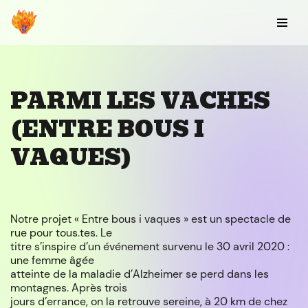
Aller
au
contenu
PARMI LES VACHES
(ENTRE BOUS I
VAQUES)
Notre projet « Entre bous i vaques » est un spectacle de
rue pour tous.tes. Le
titre s’inspire d’un événement survenu le 30 avril 2020 :
une femme âgée
atteinte de la maladie d’Alzheimer se perd dans les
montagnes. Après trois
jours d’errance, on la retrouve sereine, à 20 km de chez