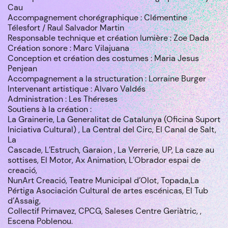
Cau
Accompagnement chorégraphique : Clémentine
Télesfort / Raul Salvador Martin
Responsable technique et création lumière : Zoe Dada
Création sonore : Marc Vilajuana
Conception et création des costumes : Maria Jesus
Penjean
Accompagnement a la structuration : Lorraine Burger
Intervenant artistique : Alvaro Valdés
Administration : Les Théreses
Soutiens à la création :
La Grainerie, La Generalitat de Catalunya (Oficina Suport
Iniciativa Cultural) , La Central del Circ, El Canal de Salt,
La
Cascade, L’Estruch, Garaion , La Verrerie, UP, La caze au
sottises, El Motor, Ax Animation, L’Obrador espai de
creació,
NunArt Creació, Teatre Municipal d’Olot, Topada,La
Pértiga Asociación Cultural de artes escénicas, El Tub
d’Assaig,
Collectif Primavez, CPCG, Saleses Centre Geriàtric, ,
Escena Poblenou.