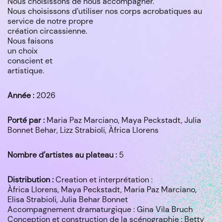
Nous choisissons de nous accompagner.
Nous choisissons d’utiliser nos corps acrobatiques au
service de notre propre
création circassienne.
Nous faisons
un choix
conscient et
artistique.
Année :
2026
Porté par :
Maria Paz Marciano, Maya Peckstadt, Julia
Bonnet Behar, Lizz Strabioli, Àfrica Llorens
Nombre d’artistes au plateau :
5
Distribution :
Creation et interprétation :
Àfrica Llorens, Maya Peckstadt, Maria Paz Marciano,
Elisa Strabioli, Julia Behar Bonnet
Accompagnement dramaturgique : Gina Vila Bruch
Conception et construction de la scénographie : Betty