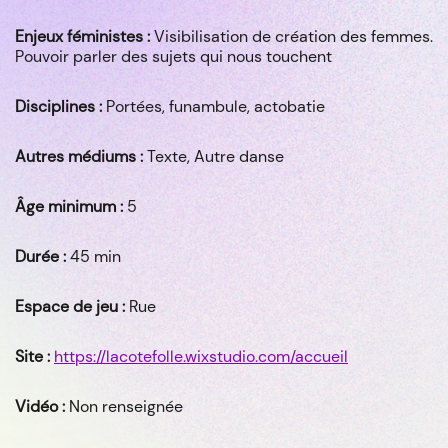
Enjeux féministes :
Visibilisation de création des femmes.
Pouvoir parler des sujets qui nous touchent
Disciplines :
Portées, funambule, actobatie
Autres médiums :
Texte, Autre danse
Âge minimum :
5
Durée :
45 min
Espace de jeu :
Rue
Site :
https://lacotefolle.wixstudio.com/accueil
Vidéo :
Non renseignée