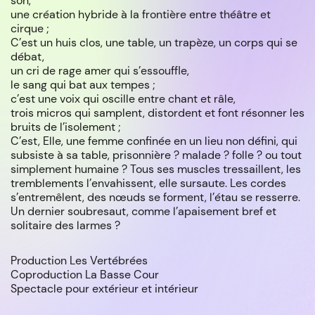
son,
une création hybride à la frontière entre théâtre et
cirque ;
C’est un huis clos, une table, un trapèze, un corps qui se
débat,
un cri de rage amer qui s’essouffle,
le sang qui bat aux tempes ;
c’est une voix qui oscille entre chant et râle,
trois micros qui samplent, distordent et font résonner les
bruits de l’isolement ;
C’est, Elle, une femme confinée en un lieu non défini, qui
subsiste à sa table, prisonnière ? malade ? folle ? ou tout
simplement humaine ? Tous ses muscles tressaillent, les
tremblements l’envahissent, elle sursaute. Les cordes
s’entremêlent, des nœuds se forment, l’étau se resserre.
Un dernier soubresaut, comme l’apaisement bref et
solitaire des larmes ?
Production Les Vertébrées
Coproduction La Basse Cour
Spectacle pour extérieur et intérieur