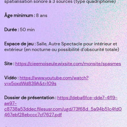
spatialisation sonore à 3 sources (type quadriphonie)
Âge minimum :
8 ans
Durée :
50 min
Espace de jeu :
Salle, Autre Spectacle pour intérieur et
extérieur (en nocturne ou possibilité d’obscurité totale)
Site :
https://cieemoiseule.wixsite.com/monsite/spasmes
Vidéo :
https://www.youtube.com/watch?
v=x5oxdWd839A&t=109s
Dossier de présentation :
https://deba6fce-dde7-4f19-
ae97-
c8738a53ddec.filesusr.com/ugd/73f68d_5a94b51c4fd0
467ebf28ebccc7cf7627.pdf