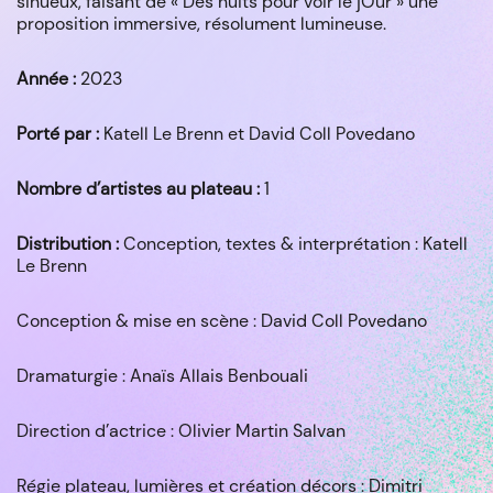
sinueux, faisant de « Des nuits pour voir le jOur » une
proposition immersive, résolument lumineuse.
Année :
2023
Porté par :
Katell Le Brenn et David Coll Povedano
Nombre d’artistes au plateau :
1
Distribution :
Conception, textes & interprétation : Katell
Le Brenn
Conception & mise en scène : David Coll Povedano
Dramaturgie : Anaïs Allais Benbouali
Direction d’actrice : Olivier Martin Salvan
Régie plateau, lumières et création décors : Dimitri