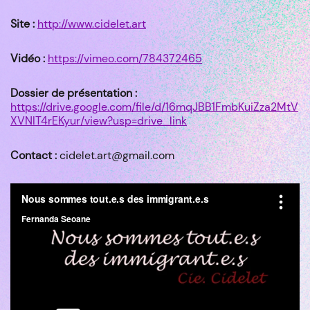
Site :
http://www.cidelet.art
Vidéo :
https://vimeo.com/784372465
Dossier de présentation :
https://drive.google.com/file/d/16mqJBB1FmbKuiZza2MtV
XVNIT4rEKyur/view?usp=drive_link
Contact :
cidelet.art@gmail.com