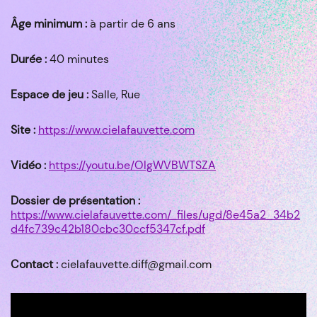
Âge minimum :
à partir de 6 ans
Durée :
40 minutes
Espace de jeu :
Salle, Rue
Site :
https://www.cielafauvette.com
Vidéo :
https://youtu.be/OIgWVBWTSZA
Dossier de présentation :
https://www.cielafauvette.com/_files/ugd/8e45a2_34b2
d4fc739c42b180cbc30ccf5347cf.pdf
Contact :
cielafauvette.diff@gmail.com