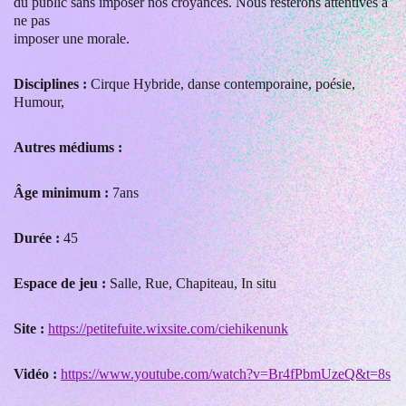
du public sans imposer nos croyances. Nous resterons attentives à
ne pas
imposer une morale.
Disciplines :
Cirque Hybride, danse contemporaine, poésie,
Humour,
Autres médiums :
Âge minimum :
7ans
Durée :
45
Espace de jeu :
Salle, Rue, Chapiteau, In situ
Site :
https://petitefuite.wixsite.com/ciehikenunk
Vidéo :
https://www.youtube.com/watch?v=Br4fPbmUzeQ&t=8s