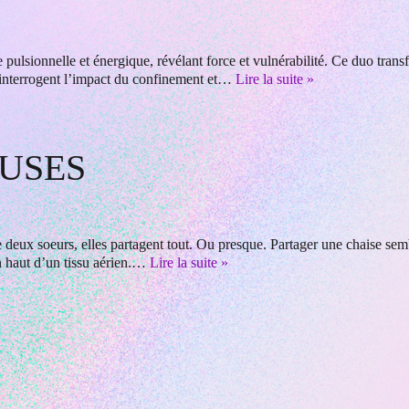
e pulsionnelle et énergique, révélant force et vulnérabilité. Ce duo tran
r interrogent l’impact du confinement et…
Lire la suite »
EUSES
deux soeurs, elles partagent tout. Ou presque. Partager une chaise sembl
n haut d’un tissu aérien.…
Lire la suite »