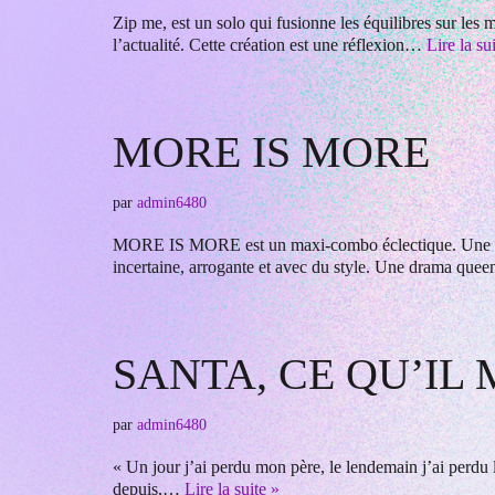
Zip me, est un solo qui fusionne les équilibres sur le
l’actualité. Cette création est une réflexion…
Lire la su
MORE IS MORE
par
admin6480
MORE IS MORE est un maxi-combo éclectique. Une scéno
incertaine, arrogante et avec du style. Une drama que
SANTA, CE QU’IL
par
admin6480
« Un jour j’ai perdu mon père, le lendemain j’ai perdu l
depuis,…
Lire la suite »